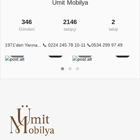
Ümit Mobilya
346
2146
2
Gönderi
takipçi
takip
1971'den Yarına... 📞 0224 245 78 10-11 📞0534 299 97 49
6
0
6
0